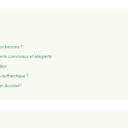
vos besoins ?
ents conviviaux et élégants
dins
n authentique ?
 du soleil !