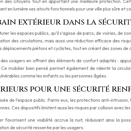
en des citoyens tout en apportant une meilleure protection. Cet
nt en lumière ses atouts fonctionnels pour une ville plus sûre et co
ain extérieur dans la sécurit
urer les espaces publics, qu’il s’agisse de parcs, de voiries, de 
tion des circulations, mais aussi une réduction efficace des ris
es déplacements piétons et cyclistes, tout en créant des zones de 
re des usagers en offrant des éléments de confort adaptés : appu
. Ce mobilier bien pensé permet également de ralentir la circu
vulnérables comme les enfants ou les personnes âgées.
érieurs pour une sécurité ren
ée de l’espace public. Parmi eux, les protections anti-intrusion, t
es. Ces dispositifs limitent aussi les risques par collision avec les
avorisent une visibilité accrue la nuit, réduisant ainsi la poss
tion de sécurité ressentie par les usagers.